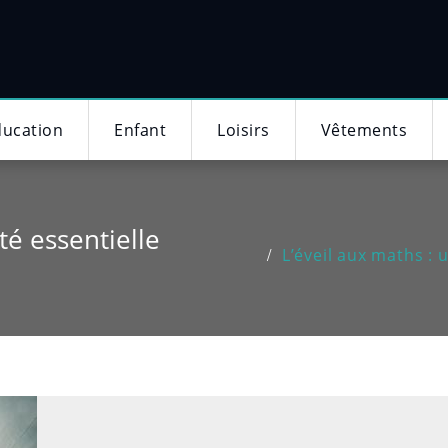
ducation
Enfant
Loisirs
Vêtements
té essentielle
L’éveil aux maths : 