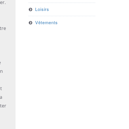
er.
Loisirs
Vêtements
tre
e
un
t
va
ter