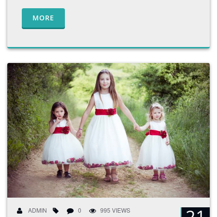
MORE
21
ADMIN
0
995 VIEWS