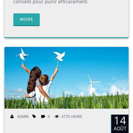
conseils pour punir efficacement.
MORE
14
ADMIN
0
4770 VIEWS
AOÛT